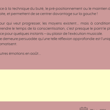
âce à la technique du buté, le pré-positionnement ou le maintien d
ite, et permettent de se centrer davantage sur la gauche !
pour qui veut progresser, les moyens existent… mais à conditio
rendre le temps de la conscientisation, c’est presque le point le pl
-ce pour quelques instants – au plaisir de l’exécution musicale.
e demeure persuadée qu’une telle réflexion approfondie est l’uni
omatisent.
autres émotions en août…