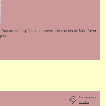
ra l’occasion inespérée de reprendre le chemin de Montfavet
ges
).
Message du mois
Actualités