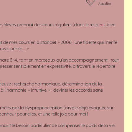
Actualités
es élèves prenant des cours réguliers (dans le respect, bien
 mes cours en distanciel » 2006 : une fidélité qui mérite
provisionner… »
e cithare 6×4, tant en morceaux qu’en accompagnement ; tout
resser sensiblement en expressivité, à travers le répertoire
ieuse : recherche harmonique, détermination de la
l’harmonie » intuitive » : deviner les accords sans
ernées par la dysproprioception (atypie déjà évoquée sur
nheur pour elles, et une telle joie pour moi !
rmant le besoin particulier de compenser le poids de la vie