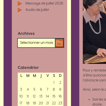
Message de Juillet 2026
Audio de Juillet
Archives
Calendrier
Pour y remédie
d’être autonom
L
M
M
J
V
S
D
l’obstacle sans
1
2
3
4
5
6
7
8
9
Ainsi, selon l
10
11
12
13
14
15
16
Soit les
17
18
19
20
21
22
23
droite ;