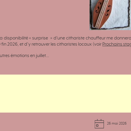
a disponibilité « surprise » d’une cithariste chauffeur me donne
fin 2026, et d’y retrouver les citharistes locaux (voir
Prochains sta
utres émotions en juillet…
26 mai 2026