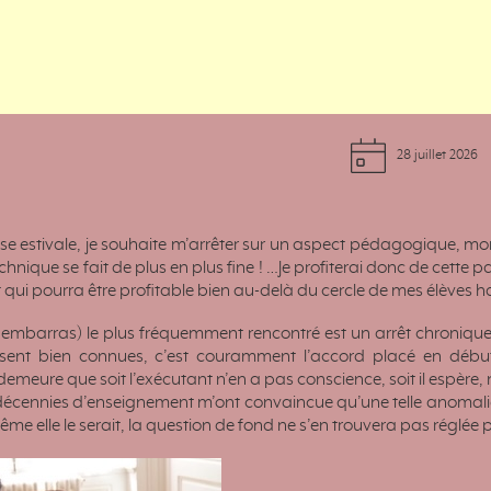
28 juillet 2026
se estivale, je souhaite m’arrêter sur un aspect pédagogique, 
echnique se fait de plus en plus fine ! …Je profiterai donc de cette 
t qui pourra être profitable bien au-delà du cercle de mes élèves h
u embarras) le plus fréquemment rencontré est un arrêt chroniq
ésent bien connues, c’est couramment l’accord placé en débu
meure que soit l’exécutant n’en a pas conscience, soit il espère, n
décennies d’enseignement m’ont convaincue qu’une telle anomalie 
e elle le serait, la question de fond ne s’en trouvera pas réglé