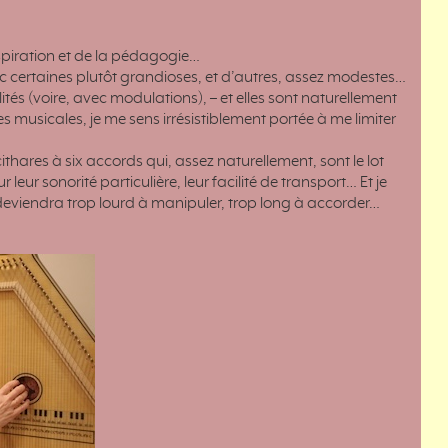
nspiration et de la pédagogie…
c certaines plutôt grandioses, et d’autres, assez modestes…
tés (voire, avec modulations), – et elles sont naturellement
 musicales, je me sens irrésistiblement portée à me limiter
 cithares à six accords qui, assez naturellement, sont le lot
eur sonorité particulière, leur facilité de transport… Et je
 deviendra trop lourd à manipuler, trop long à accorder…