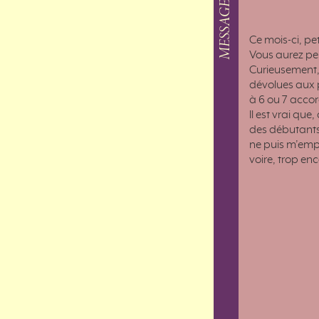
Ce mois-ci, pe
Vous aurez peu
Curieusement, 
dévolues aux p
à 6 ou 7 accor
Il est vrai que
des débutants. 
ne puis m’empê
voire, trop en