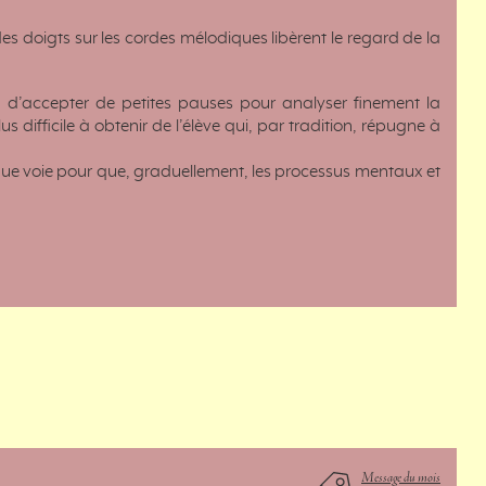
es doigts sur les cordes mélodiques libèrent le regard de la
n d’accepter de petites pauses pour analyser finement la
us difficile à obtenir de l’élève qui, par tradition, répugne à
que voie pour que, graduellement, les processus mentaux et
Message du mois