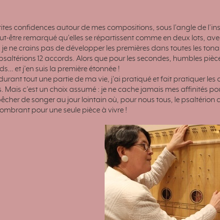
tites confidences autour de mes compositions, sous l’angle de l’i
t-être remarqué qu’elles se répartissent comme en deux lots, ave
je ne crains pas de développer les premières dans toutes les tonali
saltérions 12 accords. Alors que pour les secondes, humbles pièces
ds… et j’en suis la première étonnée !
, durant tout une partie de ma vie, j’ai pratiqué et fait pratiquer les
Mais c’est un choix assumé : je ne cache jamais mes affinités pour l
cher de songer au jour lointain où, pour nous tous, le psaltérion
combrant pour une seule pièce à vivre !