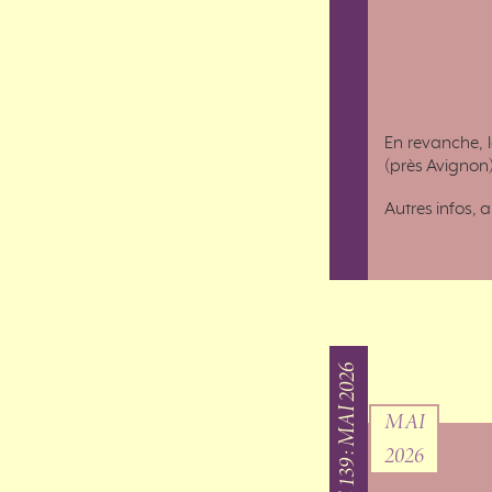
En revanche, l
(près Avignon) 
Autres infos, a
MESSAGE 139 : MAI 2026
MAI
2026