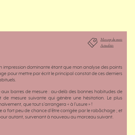
Message du mois
Actualités
mon impression dominante étant que mon analyse des points
page pour mettre par écrit le principal constat de ces derniers
abituels.
ue aux barres de mesure : au-delà des bonnes habitudes de
t de mesure suivante qui génère une hésitation. Le plus
aïvement, que tout s’arrangera « à l’usure » !
a fort peu de chance d’être corrigée par le rabâchage ; et
e pour autant, survenant à nouveau au morceau suivant.