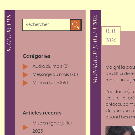
RECHERCHES
MESSAGE DE JUILLET 2026
JUIL
2026
Catégories
Audio du mois
(2)
Malgré la pau
de difficulté t
Message du mois
(78)
mois – un suje
Mise en ligne
(69)
L’obstacle (o
lecture, à pr
préoccupant de
Or, quelques 
Articles récents
quand bien mêm
Mise en ligne : Juillet
2026