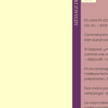
MESSAGE DE JUIN 2026
En cette fin d
sûr, du » droit
Commençons pa
bien que je co
À l’opposé, un
comme une carm
» dépouillé »
En accompagne
meilleure tech
préparation, à
Non moins pass
cette page), de
Le corps médic