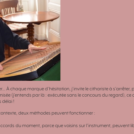
r… À chaque marque d’hésitation, j’invite le cithariste à s’arrêter, 
isée (j’entends par là : exécutée sans le concours du regard), ce q
 délai !
e contexte, deux méthodes peuvent fonctionner :
 accords du moment, parce que voisins sur l’instrument, peuvent li