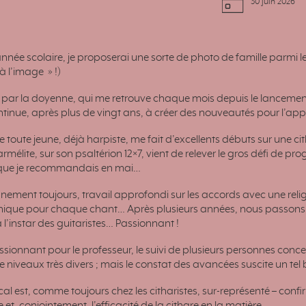
30 juin 2026
’année scolaire, je proposerai une sorte de photo de famille parmi l
 à l’image » !)
r la doyenne, qui me retrouve chaque mois depuis le lancement de
ntinue, après plus de vingt ans, à créer des nouveautés pour l’ap
e toute jeune, déjà harpiste, me fait d’excellents débuts sur un
élite, sur son psaltérion 12×7, vient de relever le gros défi de prog
 que je recommandais en mai…
ment toujours, travail approfondi sur les accords avec une relig
nique pour chaque chant… Après plusieurs années, nous passons à 
 l’instar des guitaristes… Passionnant !
ionnant pour le professeur, le suivi de plusieurs personnes conc
 niveaux très divers ; mais le constat des avancées suscite un tel bo
al est, comme toujours chez les citharistes, sur-représenté – confi