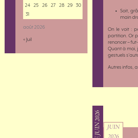
24
25
26
27
28
29
30
Soit, gr
31
main dro
août 2026
On le voit : 
partition. Or p
« Juil
renoncer – fut
Quant à moi, j
gestuels s’aut
Autres infos, 
JUIN
2026