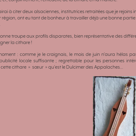
 et, conjointement, l’efficacité de la cithare en la matière.
airai à citer deux alsaciennes, institutrices retraitées que je rejoin
r région, ont eu tant de bonheur à travailler déjà une bonne parti
…
 bonne troupe aux profils disparates, bien représentative des diff
gner la cithare !
moment : comme je le craignais, le mois de juin n’aura hélas pas
publicité locale suffisante ; regrettable pour les personnes in
ette cithare » sœur » qu’est le Dulcimer des Appalaches…