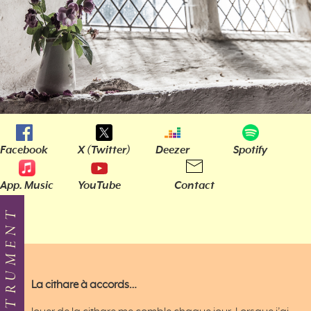
Facebook
X (Twitter)
Deezer
Spotify
App. Music
YouTube
Contact
MON INSTRUMENT
La cithare à accords
…