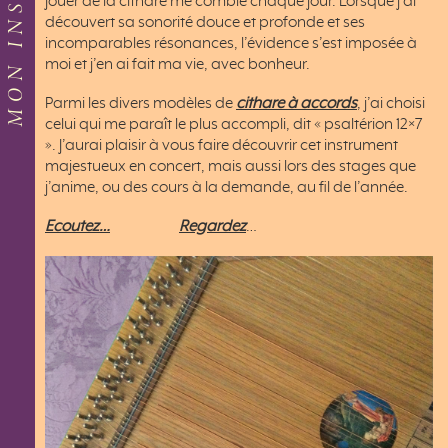
Jouer de la cithare me comble chaque jour. Lorsque j’ai
découvert sa sonorité douce et profonde et ses
incomparables résonances, l’évidence s’est imposée à
moi et j’en ai fait ma vie, avec bonheur.
Parmi les divers modèles de
cithare à accords
, j’ai choisi
celui qui me paraît le plus accompli, dit « psaltérion 12×7
». J’aurai plaisir à vous faire découvrir cet instrument
majestueux en concert, mais aussi lors des stages que
j’anime, ou des cours à la demande, au fil de l’année.
Ecoutez…
Regardez
…