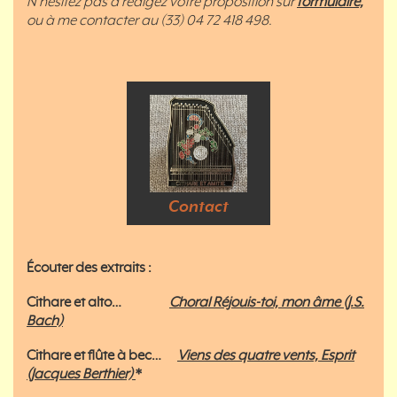
N’hésitez pas à rédigez votre proposition sur
formulaire,
ou à me contacter au (33) 04 72 418 498.
Contact
Écouter des extraits :
Cithare et alto…
Choral Réjouis-toi, mon âme (J.S.
Bach)
Cithare et flûte à bec…
Viens des quatre vents, Esprit
(Jacques Berthier)
*