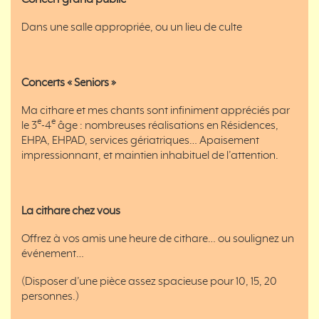
Concert grand public *
Dans une salle appropriée, ou un lieu de culte
Concerts
« Seniors »
Ma cithare et mes chants sont infiniment appréciés par
e
e
le 3
-4
âge : nombreuses réalisations en Résidences,
EHPA, EHPAD, services gériatriques… Apaisement
impressionnant, et maintien inhabituel de l’attention.
La cithare chez vous
Offrez à vos amis une heure de cithare… ou soulignez un
événement…
(Disposer d’une pièce assez spacieuse pour 10, 15, 20
personnes.)