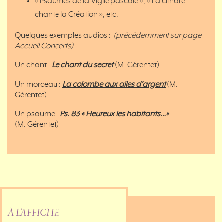
« Psaumes de la Vigile pascale », « La cithare
chante la Création », etc.
Quelques exemples audios :
(précédemment sur page
Accueil Concerts)
Un chant :
Le chant du secret
(M. Gérentet)
Un morceau :
La colombe aux ailes d’argent
(M.
Gérentet)
Un psaume :
Ps. 83 « Heureux les habitants…»
(M. Gérentet)
À L’AFFICHE