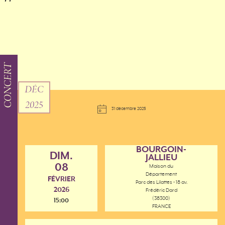
CONCERT
DÉC
2025
31 décembre 2025
BOURGOIN-
DIM.
JALLIEU
08
Maison du
Département
FÉVRIER
Parc des Lilattes - 18 av.
2026
Frédéric Dard
(38300)
15:00
FRANCE