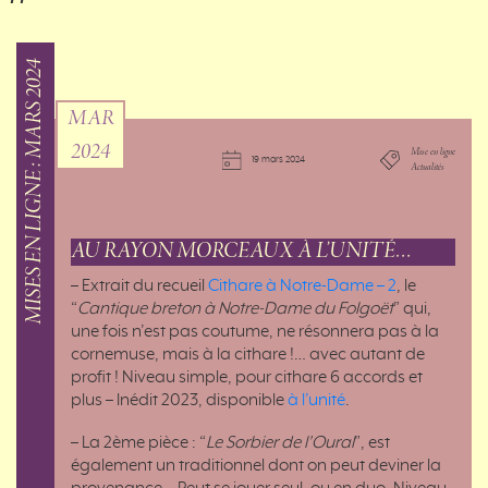
MISES EN LIGNE : MARS 2024
MAR
2024
Mise en ligne
19 mars 2024
Actualités
AU RAYON MORCEAUX À L’UNITÉ…
– Extrait du recueil
Cithare à Notre-Dame – 2
, le
“
Cantique breton à Notre-Dame du Folgoët
” qui,
une fois n’est pas coutume, ne résonnera pas à la
cornemuse, mais à la cithare !… avec autant de
profit ! Niveau simple, pour cithare 6 accords et
plus – Inédit 2023, disponible
à l’unité
.
– La 2ème pièce : “
Le Sorbier de l’Oural
”, est
également un traditionnel dont on peut deviner la