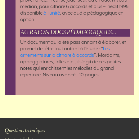
provenance… Peut se jouer seul, ou en duo. Niveau
médian, pour cithare 6 accords et plus – Inédit 1995,
disponible
à l’unité
, avec audio pédagogique en
option.
AU RAYON DOCS PÉDAGOGIQUES…
Un document qui a été passionnant à élaborer, et
promet de l’être tout autant à l’étude : “
Les
ornements sur la cithare à accords
”. Mordants,
appoggiatures, trilles etc., il s’agit de ces petites
notes qui enrichissent les mélodies du grand
répertoire. Niveau avancé – 10 pages.
Questions techniques